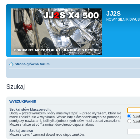
JJ2S
NOWY SILNIK DWU
Strona główna forum
Szukaj
WYSZUKIWANIE
Szukaj słów kluczowych:
Dodaj
+
przed wyrazem, który musi wystąpić i
-
przed wyrazem, który nie
Szuk
może znaleźć się w wynikach. Wpisz listę słów oddzielanych za pomocą
|
pomiędzy nawiasami, jeśli tylko jedno z tych słów musi zostać znalezione.
Szuk
Możesz także użyć * zamiast dowolnego ciągu znaków.
Szukaj autora:
Możesz użyć * zamiast dowolnego ciągu znaków.