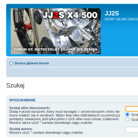
JJ2S
NOWY SILNIK DWU
Strona główna forum
Szukaj
WYSZUKIWANIE
Szukaj słów kluczowych:
Dodaj
+
przed wyrazem, który musi wystąpić i
-
przed wyrazem, który nie
Szuk
może znaleźć się w wynikach. Wpisz listę słów oddzielanych za pomocą
|
pomiędzy nawiasami, jeśli tylko jedno z tych słów musi zostać znalezione.
Szuk
Możesz także użyć * zamiast dowolnego ciągu znaków.
Szukaj autora:
Możesz użyć * zamiast dowolnego ciągu znaków.