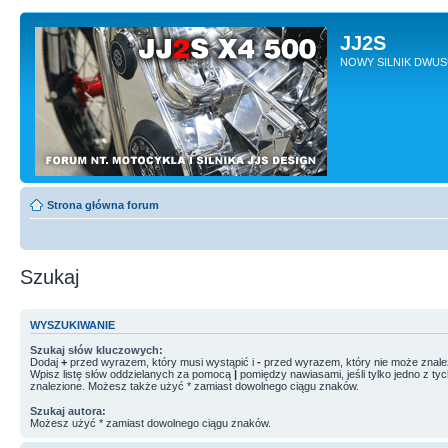
JJ2S
NOWY SILNIK DWU
Strona główna forum
Szukaj
WYSZUKIWANIE
Szukaj słów kluczowych:
Dodaj
+
przed wyrazem, który musi wystąpić i
-
przed wyrazem, który nie może znale
Wpisz listę słów oddzielanych za pomocą
|
pomiędzy nawiasami, jeśli tylko jedno z ty
znalezione. Możesz także użyć * zamiast dowolnego ciągu znaków.
Szukaj autora:
Możesz użyć * zamiast dowolnego ciągu znaków.