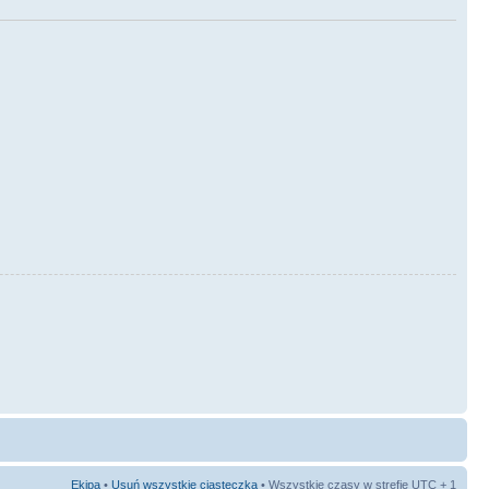
Ekipa
•
Usuń wszystkie ciasteczka
• Wszystkie czasy w strefie UTC + 1