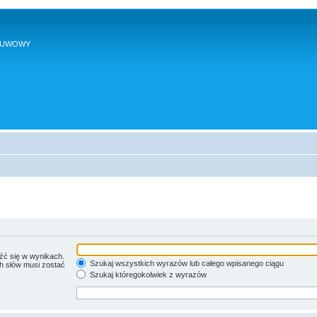
SUWOWY
źć się w wynikach.
Szukaj wszystkich wyrazów lub całego wpisanego ciągu
ch słów musi zostać
Szukaj któregokolwiek z wyrazów