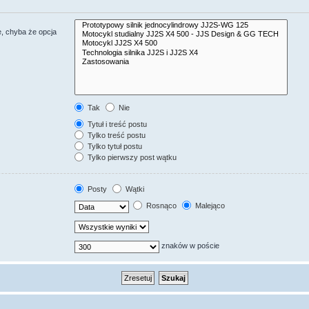
, chyba że opcja
Tak
Nie
Tytuł i treść postu
Tylko treść postu
Tylko tytuł postu
Tylko pierwszy post wątku
Posty
Wątki
Rosnąco
Malejąco
znaków w poście