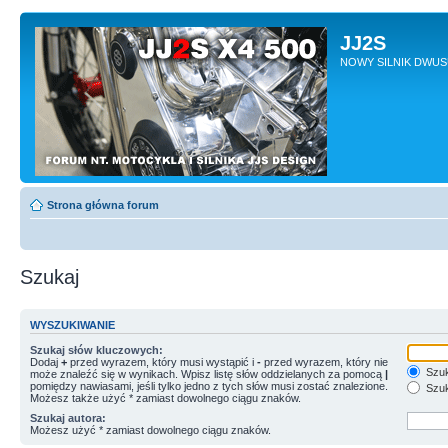
JJ2S
NOWY SILNIK DWU
Strona główna forum
Szukaj
WYSZUKIWANIE
Szukaj słów kluczowych:
Dodaj
+
przed wyrazem, który musi wystąpić i
-
przed wyrazem, który nie
Szuk
może znaleźć się w wynikach. Wpisz listę słów oddzielanych za pomocą
|
pomiędzy nawiasami, jeśli tylko jedno z tych słów musi zostać znalezione.
Szuk
Możesz także użyć * zamiast dowolnego ciągu znaków.
Szukaj autora:
Możesz użyć * zamiast dowolnego ciągu znaków.