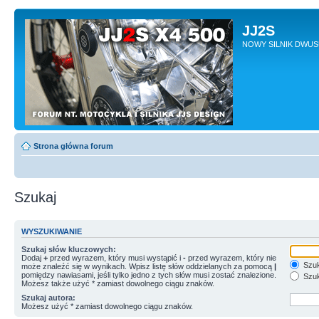
JJ2S
NOWY SILNIK DWU
Strona główna forum
Szukaj
WYSZUKIWANIE
Szukaj słów kluczowych:
Dodaj
+
przed wyrazem, który musi wystąpić i
-
przed wyrazem, który nie
Szuk
może znaleźć się w wynikach. Wpisz listę słów oddzielanych za pomocą
|
pomiędzy nawiasami, jeśli tylko jedno z tych słów musi zostać znalezione.
Szuk
Możesz także użyć * zamiast dowolnego ciągu znaków.
Szukaj autora:
Możesz użyć * zamiast dowolnego ciągu znaków.