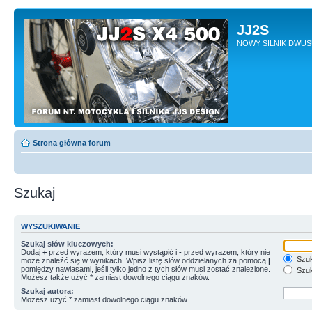
JJ2S
NOWY SILNIK DWU
Strona główna forum
Szukaj
WYSZUKIWANIE
Szukaj słów kluczowych:
Dodaj
+
przed wyrazem, który musi wystąpić i
-
przed wyrazem, który nie
Szuk
może znaleźć się w wynikach. Wpisz listę słów oddzielanych za pomocą
|
pomiędzy nawiasami, jeśli tylko jedno z tych słów musi zostać znalezione.
Szuk
Możesz także użyć * zamiast dowolnego ciągu znaków.
Szukaj autora:
Możesz użyć * zamiast dowolnego ciągu znaków.