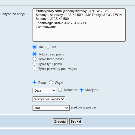
, chyba że opcja
Tak
Nie
Tytuł i treść postu
Tylko treść postu
Tylko tytuł postu
Tylko pierwszy post wątku
Posty
Wątki
Rosnąco
Malejąco
znaków w poście