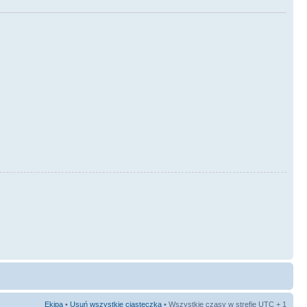
Ekipa
•
Usuń wszystkie ciasteczka
• Wszystkie czasy w strefie UTC + 1