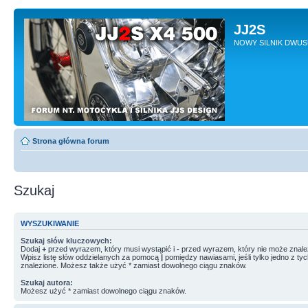
JJ2S
NOWY SILNIK DWU
Strona główna forum
Szukaj
WYSZUKIWANIE
Szukaj słów kluczowych:
Dodaj
+
przed wyrazem, który musi wystąpić i
-
przed wyrazem, który nie może znale
Wpisz listę słów oddzielanych za pomocą
|
pomiędzy nawiasami, jeśli tylko jedno z ty
znalezione. Możesz także użyć * zamiast dowolnego ciągu znaków.
Szukaj autora:
Możesz użyć * zamiast dowolnego ciągu znaków.