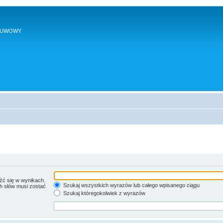
SUWOWY
źć się w wynikach.
Szukaj wszystkich wyrazów lub całego wpisanego ciągu
ch słów musi zostać
Szukaj któregokolwiek z wyrazów