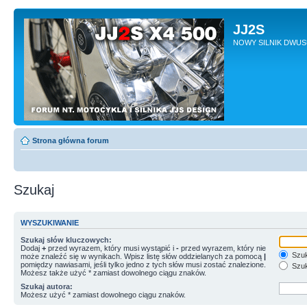
JJ2S
NOWY SILNIK DWU
Strona główna forum
Szukaj
WYSZUKIWANIE
Szukaj słów kluczowych:
Dodaj
+
przed wyrazem, który musi wystąpić i
-
przed wyrazem, który nie
Szuk
może znaleźć się w wynikach. Wpisz listę słów oddzielanych za pomocą
|
pomiędzy nawiasami, jeśli tylko jedno z tych słów musi zostać znalezione.
Szuk
Możesz także użyć * zamiast dowolnego ciągu znaków.
Szukaj autora:
Możesz użyć * zamiast dowolnego ciągu znaków.