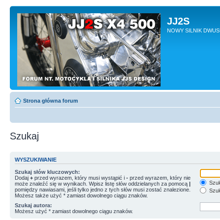
JJ2S
NOWY SILNIK DWU
Strona główna forum
Szukaj
WYSZUKIWANIE
Szukaj słów kluczowych:
Dodaj
+
przed wyrazem, który musi wystąpić i
-
przed wyrazem, który nie
Szuk
może znaleźć się w wynikach. Wpisz listę słów oddzielanych za pomocą
|
pomiędzy nawiasami, jeśli tylko jedno z tych słów musi zostać znalezione.
Szuk
Możesz także użyć * zamiast dowolnego ciągu znaków.
Szukaj autora:
Możesz użyć * zamiast dowolnego ciągu znaków.