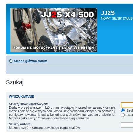
JJ2S
NOWY SILNIK DWU
Strona główna forum
Szukaj
WYSZUKIWANIE
Szukaj słów kluczowych:
Dodaj
+
przed wyrazem, który musi wystąpić i
-
przed wyrazem, który nie
Szuk
może znaleźć się w wynikach. Wpisz listę słów oddzielanych za pomocą
|
pomiędzy nawiasami, jeśli tylko jedno z tych słów musi zostać znalezione.
Szuk
Możesz także użyć * zamiast dowolnego ciągu znaków.
Szukaj autora:
Możesz użyć * zamiast dowolnego ciągu znaków.