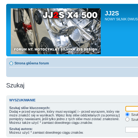
JJ2S
NOWY SILNIK DWU
Strona główna forum
Szukaj
WYSZUKIWANIE
Szukaj słów kluczowych:
Dodaj
+
przed wyrazem, który musi wystąpić i
-
przed wyrazem, który nie
Szuk
może znaleźć się w wynikach. Wpisz listę słów oddzielanych za pomocą
|
pomiędzy nawiasami, jeśli tylko jedno z tych słów musi zostać znalezione.
Szuk
Możesz także użyć * zamiast dowolnego ciągu znaków.
Szukaj autora:
Możesz użyć * zamiast dowolnego ciągu znaków.