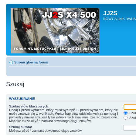
JJ2S
NOWY SILNIK DWU
Strona główna forum
Szukaj
WYSZUKIWANIE
Szukaj słów kluczowych:
Dodaj
+
przed wyrazem, który musi wystąpić i
-
przed wyrazem, który nie
Szuk
może znaleźć się w wynikach. Wpisz listę słów oddzielanych za pomocą
|
pomiędzy nawiasami, jeśli tylko jedno z tych słów musi zostać znalezione.
Szuk
Możesz także użyć * zamiast dowolnego ciągu znaków.
Szukaj autora:
Możesz użyć * zamiast dowolnego ciągu znaków.