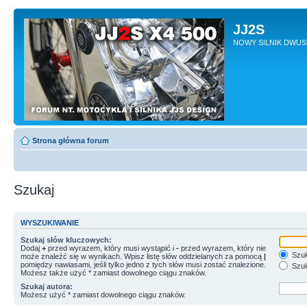
JJ2S
NOWY SILNIK DWU
Strona główna forum
Szukaj
WYSZUKIWANIE
Szukaj słów kluczowych:
Dodaj
+
przed wyrazem, który musi wystąpić i
-
przed wyrazem, który nie
Szuk
może znaleźć się w wynikach. Wpisz listę słów oddzielanych za pomocą
|
pomiędzy nawiasami, jeśli tylko jedno z tych słów musi zostać znalezione.
Szuk
Możesz także użyć * zamiast dowolnego ciągu znaków.
Szukaj autora:
Możesz użyć * zamiast dowolnego ciągu znaków.