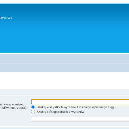
SUWOWY
źć się w wynikach.
Szukaj wszystkich wyrazów lub całego wpisanego ciągu
ch słów musi zostać
Szukaj któregokolwiek z wyrazów