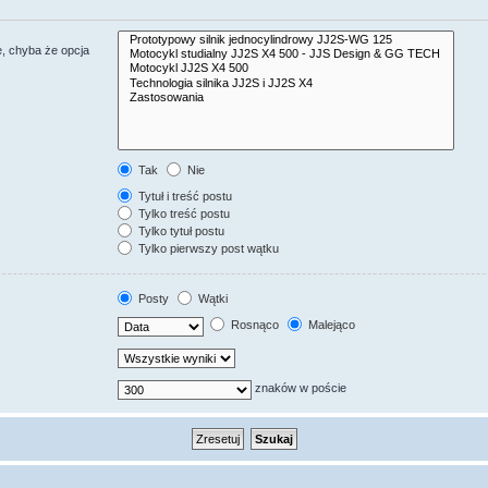
, chyba że opcja
Tak
Nie
Tytuł i treść postu
Tylko treść postu
Tylko tytuł postu
Tylko pierwszy post wątku
Posty
Wątki
Rosnąco
Malejąco
znaków w poście