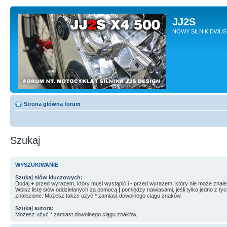
JJ2S
NOWY SILNIK DWU
Strona główna forum
Szukaj
WYSZUKIWANIE
Szukaj słów kluczowych:
Dodaj
+
przed wyrazem, który musi wystąpić i
-
przed wyrazem, który nie może znale
Wpisz listę słów oddzielanych za pomocą
|
pomiędzy nawiasami, jeśli tylko jedno z ty
znalezione. Możesz także użyć * zamiast dowolnego ciągu znaków.
Szukaj autora:
Możesz użyć * zamiast dowolnego ciągu znaków.