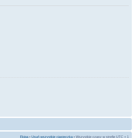
Ekipa
•
Usuń wszystkie ciasteczka
• Wszystkie czasy w strefie UTC + 1