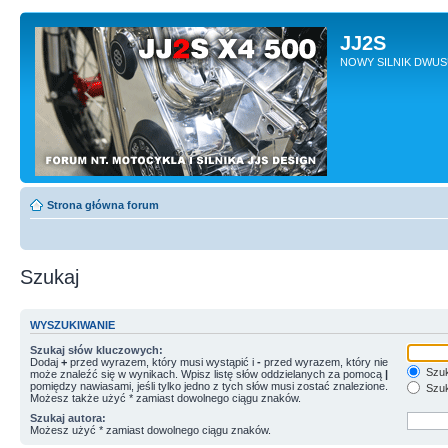
JJ2S
NOWY SILNIK DWU
Strona główna forum
Szukaj
WYSZUKIWANIE
Szukaj słów kluczowych:
Dodaj
+
przed wyrazem, który musi wystąpić i
-
przed wyrazem, który nie
Szuk
może znaleźć się w wynikach. Wpisz listę słów oddzielanych za pomocą
|
pomiędzy nawiasami, jeśli tylko jedno z tych słów musi zostać znalezione.
Szuk
Możesz także użyć * zamiast dowolnego ciągu znaków.
Szukaj autora:
Możesz użyć * zamiast dowolnego ciągu znaków.