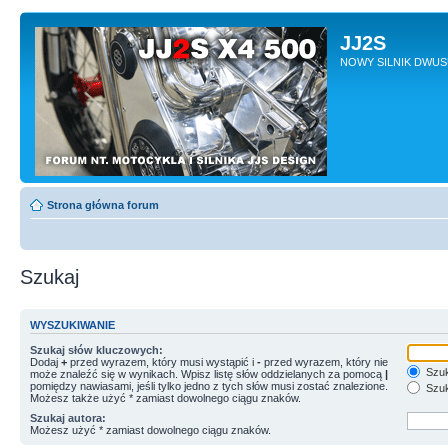
JJ2S
NOWY SILNIK DWU
Strona główna forum
Szukaj
WYSZUKIWANIE
Szukaj słów kluczowych:
Dodaj
+
przed wyrazem, który musi wystąpić i
-
przed wyrazem, który nie
Szuk
może znaleźć się w wynikach. Wpisz listę słów oddzielanych za pomocą
|
pomiędzy nawiasami, jeśli tylko jedno z tych słów musi zostać znalezione.
Szuk
Możesz także użyć * zamiast dowolnego ciągu znaków.
Szukaj autora:
Możesz użyć * zamiast dowolnego ciągu znaków.