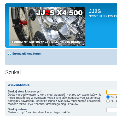
JJ2S
NOWY SILNIK DWU
Strona główna forum
Szukaj
WYSZUKIWANIE
Szukaj słów kluczowych:
Dodaj
+
przed wyrazem, który musi wystąpić i
-
przed wyrazem, który nie
Szuk
może znaleźć się w wynikach. Wpisz listę słów oddzielanych za pomocą
|
pomiędzy nawiasami, jeśli tylko jedno z tych słów musi zostać znalezione.
Szuk
Możesz także użyć * zamiast dowolnego ciągu znaków.
Szukaj autora:
Możesz użyć * zamiast dowolnego ciągu znaków.