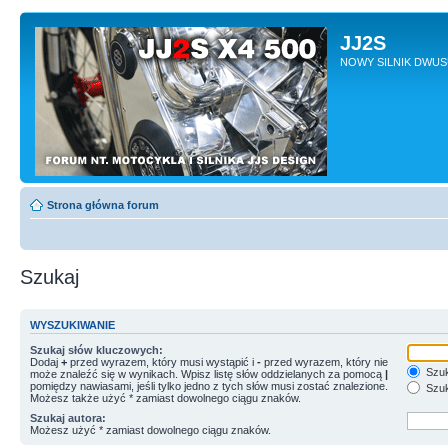
JJ2S
NOWY SILNIK DWU
Strona główna forum
Szukaj
WYSZUKIWANIE
Szukaj słów kluczowych:
Dodaj
+
przed wyrazem, który musi wystąpić i
-
przed wyrazem, który nie
Szuk
może znaleźć się w wynikach. Wpisz listę słów oddzielanych za pomocą
|
pomiędzy nawiasami, jeśli tylko jedno z tych słów musi zostać znalezione.
Szuk
Możesz także użyć * zamiast dowolnego ciągu znaków.
Szukaj autora:
Możesz użyć * zamiast dowolnego ciągu znaków.