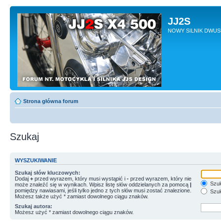
JJ2S
NOWY SILNIK DWU
Strona główna forum
Szukaj
WYSZUKIWANIE
Szukaj słów kluczowych:
Dodaj
+
przed wyrazem, który musi wystąpić i
-
przed wyrazem, który nie
Szuk
może znaleźć się w wynikach. Wpisz listę słów oddzielanych za pomocą
|
pomiędzy nawiasami, jeśli tylko jedno z tych słów musi zostać znalezione.
Szuk
Możesz także użyć * zamiast dowolnego ciągu znaków.
Szukaj autora:
Możesz użyć * zamiast dowolnego ciągu znaków.