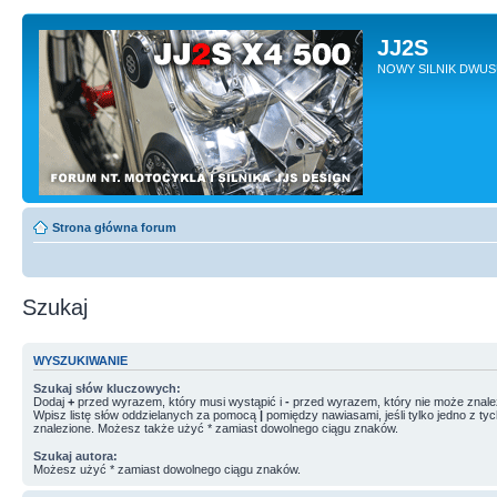
JJ2S
NOWY SILNIK DWU
Strona główna forum
Szukaj
WYSZUKIWANIE
Szukaj słów kluczowych:
Dodaj
+
przed wyrazem, który musi wystąpić i
-
przed wyrazem, który nie może znale
Wpisz listę słów oddzielanych za pomocą
|
pomiędzy nawiasami, jeśli tylko jedno z ty
znalezione. Możesz także użyć * zamiast dowolnego ciągu znaków.
Szukaj autora:
Możesz użyć * zamiast dowolnego ciągu znaków.