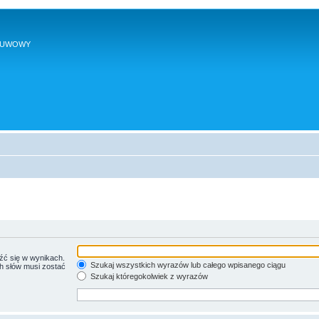
SUWOWY
źć się w wynikach.
Szukaj wszystkich wyrazów lub całego wpisanego ciągu
ch słów musi zostać
Szukaj któregokolwiek z wyrazów