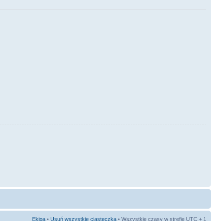
Ekipa
•
Usuń wszystkie ciasteczka
• Wszystkie czasy w strefie UTC + 1