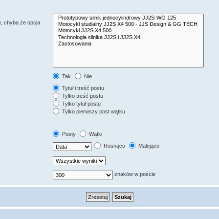
, chyba że opcja
Tak
Nie
Tytuł i treść postu
Tylko treść postu
Tylko tytuł postu
Tylko pierwszy post wątku
Posty
Wątki
Rosnąco
Malejąco
znaków w poście