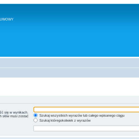
SUWOWY
źć się w wynikach.
Szukaj wszystkich wyrazów lub całego wpisanego ciągu
ch słów musi zostać
Szukaj któregokolwiek z wyrazów