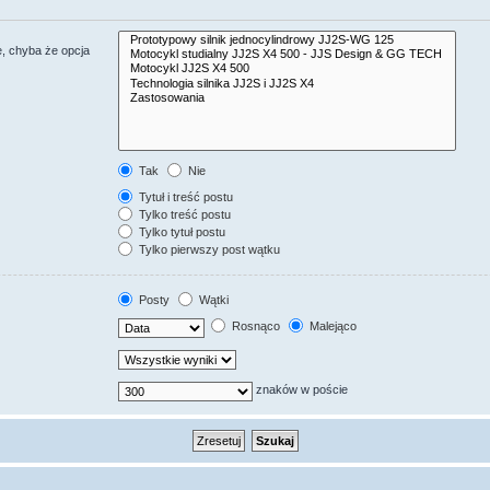
, chyba że opcja
Tak
Nie
Tytuł i treść postu
Tylko treść postu
Tylko tytuł postu
Tylko pierwszy post wątku
Posty
Wątki
Rosnąco
Malejąco
znaków w poście