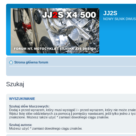
JJ2S
NOWY SILNIK DWU
Strona główna forum
Szukaj
WYSZUKIWANIE
Szukaj słów kluczowych:
Dodaj
+
przed wyrazem, który musi wystąpić i
-
przed wyrazem, który nie może znale
Wpisz listę słów oddzielanych za pomocą
|
pomiędzy nawiasami, jeśli tylko jedno z ty
znalezione. Możesz także użyć * zamiast dowolnego ciągu znaków.
Szukaj autora:
Możesz użyć * zamiast dowolnego ciągu znaków.