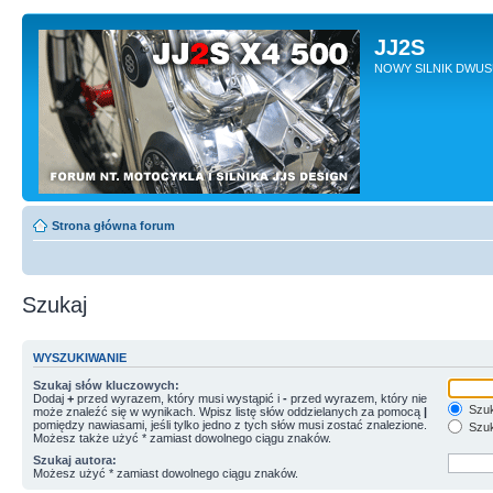
JJ2S
NOWY SILNIK DWU
Strona główna forum
Szukaj
WYSZUKIWANIE
Szukaj słów kluczowych:
Dodaj
+
przed wyrazem, który musi wystąpić i
-
przed wyrazem, który nie
Szuk
może znaleźć się w wynikach. Wpisz listę słów oddzielanych za pomocą
|
pomiędzy nawiasami, jeśli tylko jedno z tych słów musi zostać znalezione.
Szuk
Możesz także użyć * zamiast dowolnego ciągu znaków.
Szukaj autora:
Możesz użyć * zamiast dowolnego ciągu znaków.