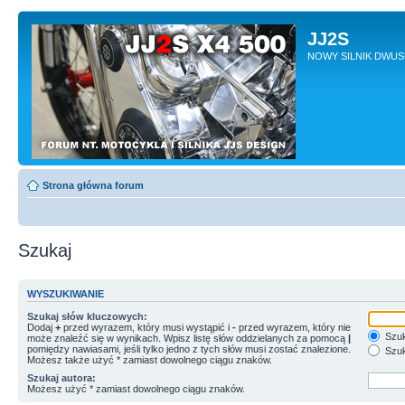
JJ2S
NOWY SILNIK DWU
Strona główna forum
Szukaj
WYSZUKIWANIE
Szukaj słów kluczowych:
Dodaj
+
przed wyrazem, który musi wystąpić i
-
przed wyrazem, który nie
Szuk
może znaleźć się w wynikach. Wpisz listę słów oddzielanych za pomocą
|
pomiędzy nawiasami, jeśli tylko jedno z tych słów musi zostać znalezione.
Szuk
Możesz także użyć * zamiast dowolnego ciągu znaków.
Szukaj autora:
Możesz użyć * zamiast dowolnego ciągu znaków.