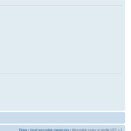
Ekipa
•
Usuń wszystkie ciasteczka
• Wszystkie czasy w strefie UTC + 1