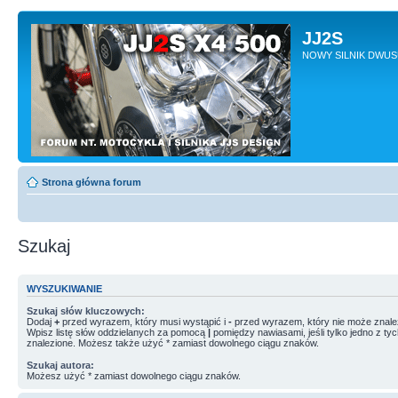
JJ2S
NOWY SILNIK DWU
Strona główna forum
Szukaj
WYSZUKIWANIE
Szukaj słów kluczowych:
Dodaj
+
przed wyrazem, który musi wystąpić i
-
przed wyrazem, który nie może znale
Wpisz listę słów oddzielanych za pomocą
|
pomiędzy nawiasami, jeśli tylko jedno z ty
znalezione. Możesz także użyć * zamiast dowolnego ciągu znaków.
Szukaj autora:
Możesz użyć * zamiast dowolnego ciągu znaków.