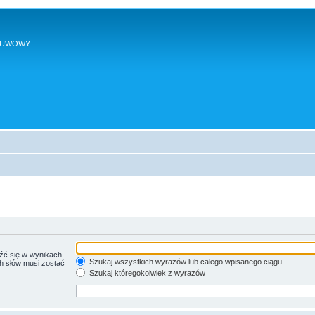
SUWOWY
źć się w wynikach.
Szukaj wszystkich wyrazów lub całego wpisanego ciągu
ch słów musi zostać
Szukaj któregokolwiek z wyrazów