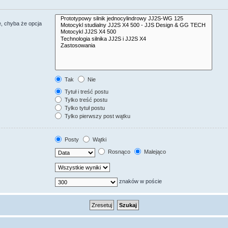
, chyba że opcja
Tak
Nie
Tytuł i treść postu
Tylko treść postu
Tylko tytuł postu
Tylko pierwszy post wątku
Posty
Wątki
Rosnąco
Malejąco
znaków w poście