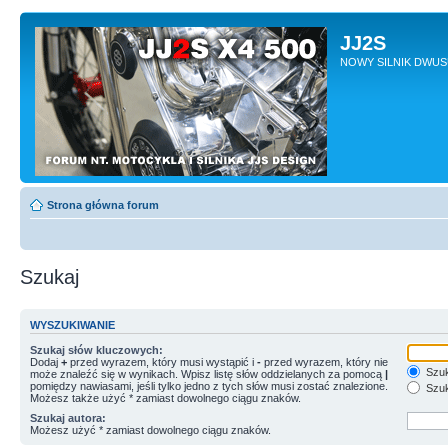
JJ2S
NOWY SILNIK DWU
Strona główna forum
Szukaj
WYSZUKIWANIE
Szukaj słów kluczowych:
Dodaj
+
przed wyrazem, który musi wystąpić i
-
przed wyrazem, który nie
Szuk
może znaleźć się w wynikach. Wpisz listę słów oddzielanych za pomocą
|
pomiędzy nawiasami, jeśli tylko jedno z tych słów musi zostać znalezione.
Szuk
Możesz także użyć * zamiast dowolnego ciągu znaków.
Szukaj autora:
Możesz użyć * zamiast dowolnego ciągu znaków.