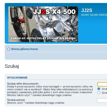
JJ2S
NOWY SILNIK DWU
Strona główna forum
Szukaj
WYSZUKIWANIE
Szukaj słów kluczowych:
Dodaj
+
przed wyrazem, który musi wystąpić i
-
przed wyrazem, który nie
Szuk
może znaleźć się w wynikach. Wpisz listę słów oddzielanych za pomocą
|
pomiędzy nawiasami, jeśli tylko jedno z tych słów musi zostać znalezione.
Szuk
Możesz także użyć * zamiast dowolnego ciągu znaków.
Szukaj autora:
Możesz użyć * zamiast dowolnego ciągu znaków.