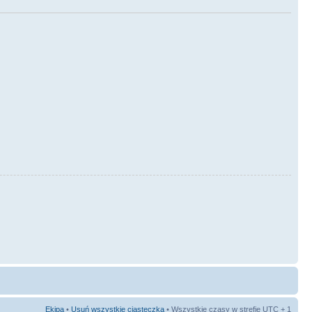
Ekipa
•
Usuń wszystkie ciasteczka
• Wszystkie czasy w strefie UTC + 1