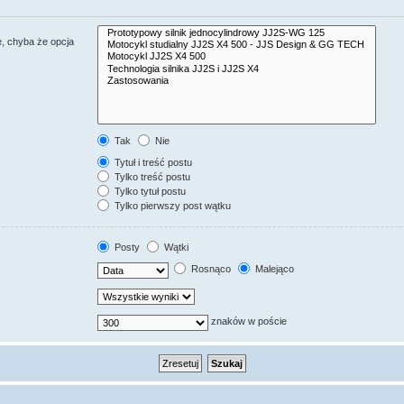
, chyba że opcja
Tak
Nie
Tytuł i treść postu
Tylko treść postu
Tylko tytuł postu
Tylko pierwszy post wątku
Posty
Wątki
Rosnąco
Malejąco
znaków w poście