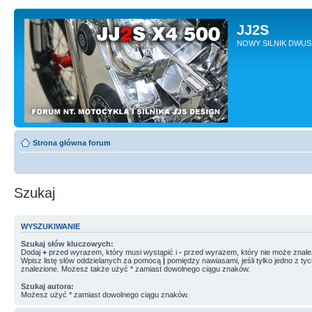
JJ2S
NOWY SILNIK DWU
Strona główna forum
Szukaj
WYSZUKIWANIE
Szukaj słów kluczowych:
Dodaj
+
przed wyrazem, który musi wystąpić i
-
przed wyrazem, który nie może znale
Wpisz listę słów oddzielanych za pomocą
|
pomiędzy nawiasami, jeśli tylko jedno z ty
znalezione. Możesz także użyć * zamiast dowolnego ciągu znaków.
Szukaj autora:
Możesz użyć * zamiast dowolnego ciągu znaków.