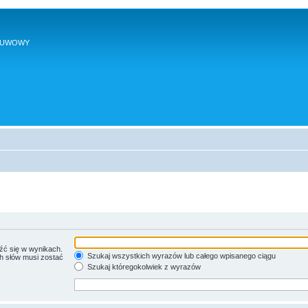
SUWOWY
źć się w wynikach.
Szukaj wszystkich wyrazów lub całego wpisanego ciągu
ch słów musi zostać
Szukaj któregokolwiek z wyrazów