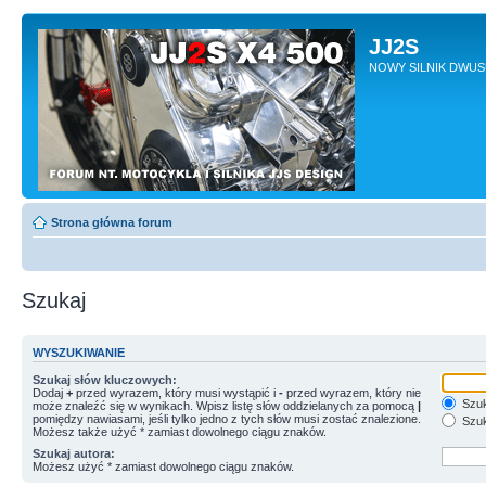
JJ2S
NOWY SILNIK DWU
Strona główna forum
Szukaj
WYSZUKIWANIE
Szukaj słów kluczowych:
Dodaj
+
przed wyrazem, który musi wystąpić i
-
przed wyrazem, który nie
Szuk
może znaleźć się w wynikach. Wpisz listę słów oddzielanych za pomocą
|
pomiędzy nawiasami, jeśli tylko jedno z tych słów musi zostać znalezione.
Szuk
Możesz także użyć * zamiast dowolnego ciągu znaków.
Szukaj autora:
Możesz użyć * zamiast dowolnego ciągu znaków.