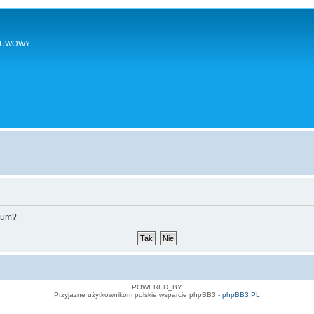
SUWOWY
orum?
POWERED_BY
Przyjazne użytkownikom polskie wsparcie phpBB3 -
phpBB3.PL