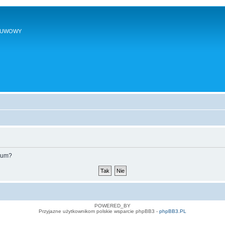
SUWOWY
orum?
POWERED_BY
Przyjazne użytkownikom polskie wsparcie phpBB3 -
phpBB3.PL