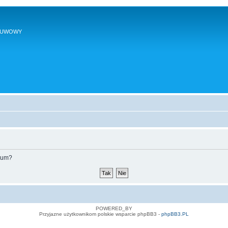
SUWOWY
orum?
POWERED_BY
Przyjazne użytkownikom polskie wsparcie phpBB3 -
phpBB3.PL