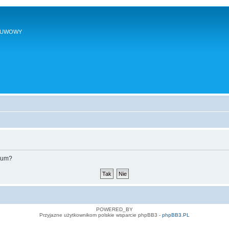
SUWOWY
orum?
POWERED_BY
Przyjazne użytkownikom polskie wsparcie phpBB3 -
phpBB3.PL