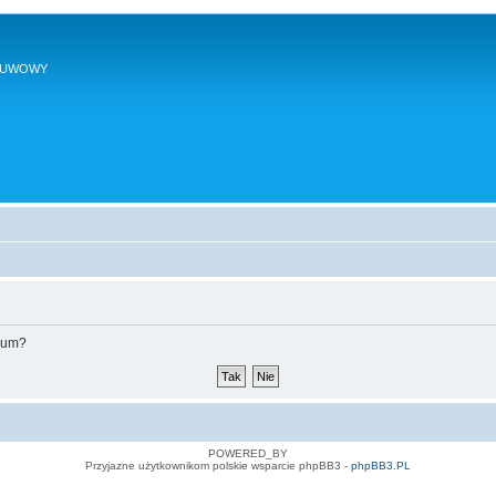
SUWOWY
orum?
POWERED_BY
Przyjazne użytkownikom polskie wsparcie phpBB3 -
phpBB3.PL