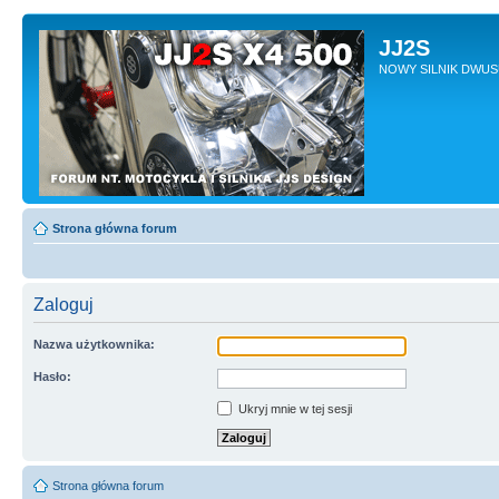
JJ2S
NOWY SILNIK DWU
Strona główna forum
Zaloguj
Nazwa użytkownika:
Hasło:
Ukryj mnie w tej sesji
Strona główna forum