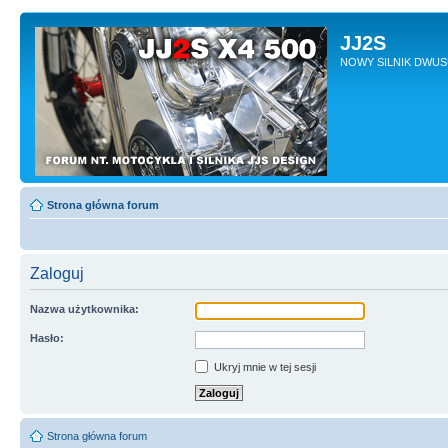
JJ2S
NOWY SILNIK DWU
Strona główna forum
Zaloguj
Nazwa użytkownika:
Hasło:
Ukryj mnie w tej sesji
Strona główna forum