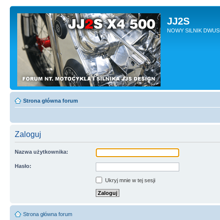
JJ2S
NOWY SILNIK DWU
Strona główna forum
Zaloguj
Nazwa użytkownika:
Hasło:
Ukryj mnie w tej sesji
Strona główna forum