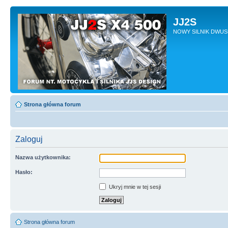
JJ2S
NOWY SILNIK DWU
Strona główna forum
Zaloguj
Nazwa użytkownika:
Hasło:
Ukryj mnie w tej sesji
Strona główna forum