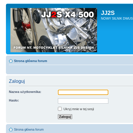
JJ2S
NOWY SILNIK DWU
Strona główna forum
Zaloguj
Nazwa użytkownika:
Hasło:
Ukryj mnie w tej sesji
Strona główna forum