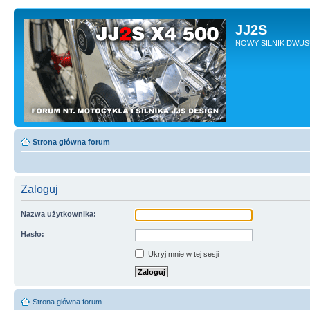
JJ2S
NOWY SILNIK DWU
Strona główna forum
Zaloguj
Nazwa użytkownika:
Hasło:
Ukryj mnie w tej sesji
Strona główna forum