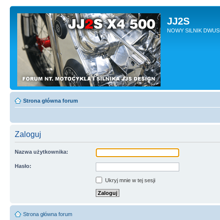
JJ2S
NOWY SILNIK DWU
Strona główna forum
Zaloguj
Nazwa użytkownika:
Hasło:
Ukryj mnie w tej sesji
Strona główna forum