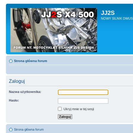
JJ2S
NOWY SILNIK DWU
Strona główna forum
Zaloguj
Nazwa użytkownika:
Hasło:
Ukryj mnie w tej sesji
Strona główna forum