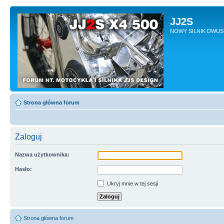
JJ2S
NOWY SILNIK DWU
Strona główna forum
Zaloguj
Nazwa użytkownika:
Hasło:
Ukryj mnie w tej sesji
Strona główna forum