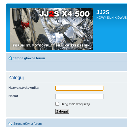
JJ2S
NOWY SILNIK DWU
Strona główna forum
Zaloguj
Nazwa użytkownika:
Hasło:
Ukryj mnie w tej sesji
Strona główna forum