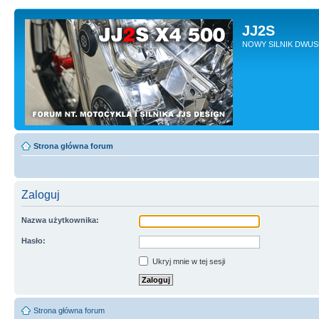
JJ2S
NOWY SILNIK DWU
Strona główna forum
Zaloguj
Nazwa użytkownika:
Hasło:
Ukryj mnie w tej sesji
Strona główna forum