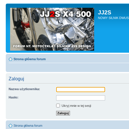
JJ2S
NOWY SILNIK DWU
Strona główna forum
Zaloguj
Nazwa użytkownika:
Hasło:
Ukryj mnie w tej sesji
Strona główna forum