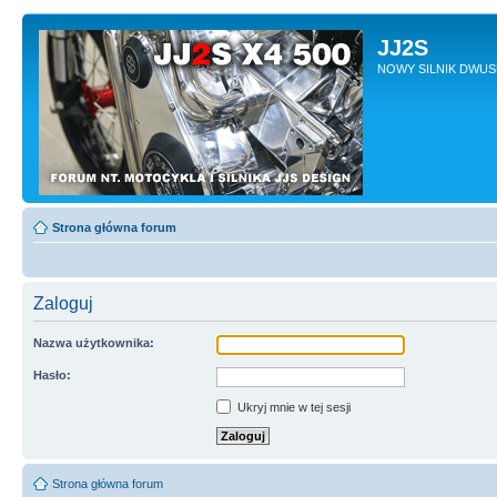
JJ2S
NOWY SILNIK DWU
Strona główna forum
Zaloguj
Nazwa użytkownika:
Hasło:
Ukryj mnie w tej sesji
Strona główna forum