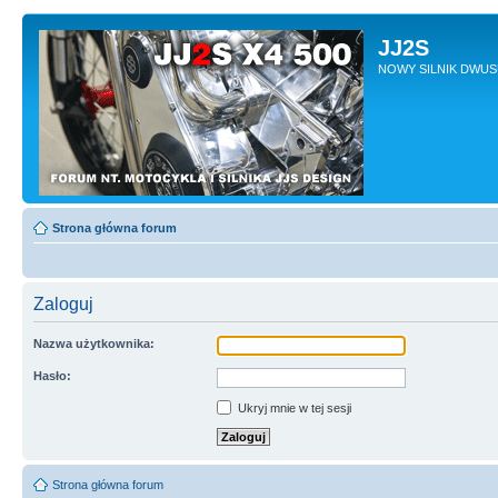
JJ2S
NOWY SILNIK DWU
Strona główna forum
Zaloguj
Nazwa użytkownika:
Hasło:
Ukryj mnie w tej sesji
Strona główna forum