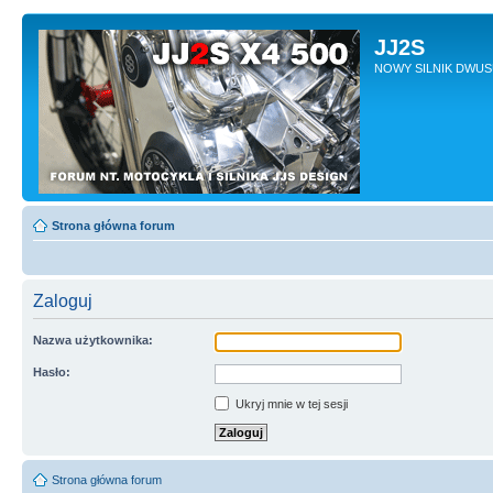
JJ2S
NOWY SILNIK DWU
Strona główna forum
Zaloguj
Nazwa użytkownika:
Hasło:
Ukryj mnie w tej sesji
Strona główna forum