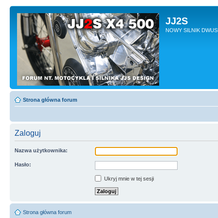
JJ2S
NOWY SILNIK DWU
Strona główna forum
Zaloguj
Nazwa użytkownika:
Hasło:
Ukryj mnie w tej sesji
Strona główna forum