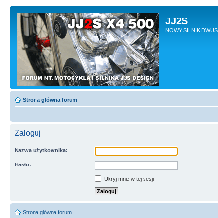
JJ2S
NOWY SILNIK DWU
Strona główna forum
Zaloguj
Nazwa użytkownika:
Hasło:
Ukryj mnie w tej sesji
Strona główna forum